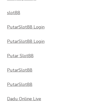
slot88
PutarSlot88 Login
PutarSlot88 Login
Putar Slot88
PutarSlot88
PutarSlot88
Dadu Online Live