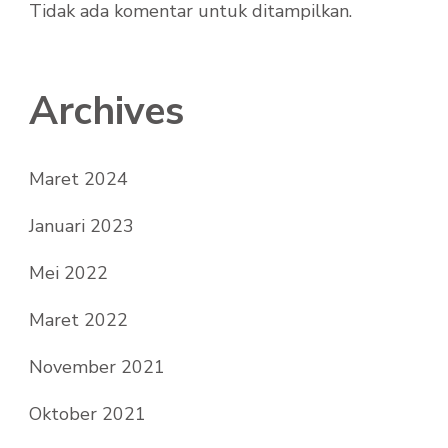
Tidak ada komentar untuk ditampilkan.
Archives
Maret 2024
Januari 2023
Mei 2022
Maret 2022
November 2021
Oktober 2021