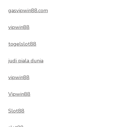
gasvipwin88.com
vipwin88
togelslot88
judi piala dunia
vipwin88
Vipwin88
Slot88