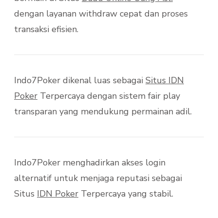
dengan layanan withdraw cepat dan proses
transaksi efisien.
Indo7Poker dikenal luas sebagai
Situs IDN
Poker
Terpercaya dengan sistem fair play
transparan yang mendukung permainan adil.
Indo7Poker menghadirkan akses login
alternatif untuk menjaga reputasi sebagai
Situs
IDN Poker
Terpercaya yang stabil.