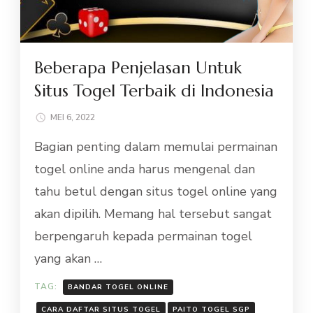
Beberapa Penjelasan Untuk
Situs Togel Terbaik di Indonesia
MEI 6, 2022
Bagian penting dalam memulai permainan
togel online anda harus mengenal dan
tahu betul dengan situs togel online yang
akan dipilih. Memang hal tersebut sangat
berpengaruh kepada permainan togel
yang akan …
TAG:
BANDAR TOGEL ONLINE
CARA DAFTAR SITUS TOGEL
PAITO TOGEL SGP