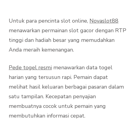
Untuk para pencinta slot online,
Novaslot88
menawarkan permainan slot gacor dengan RTP
tinggi dan hadiah besar yang memudahkan
Anda meraih kemenangan.
Pede togel resmi
menawarkan data togel
harian yang tersusun rapi. Pemain dapat
melihat hasil keluaran berbagai pasaran dalam
satu tampilan. Kecepatan penyajian
membuatnya cocok untuk pemain yang
membutuhkan informasi cepat.