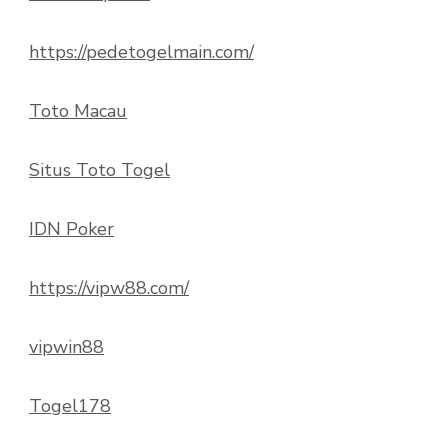
https://pedetogelmain.com/
Toto Macau
Situs Toto Togel
IDN Poker
https://vipw88.com/
vipwin88
Togel178