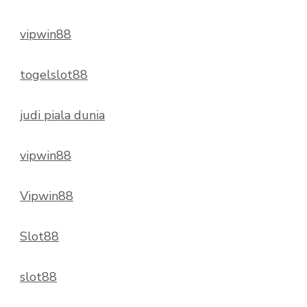
vipwin88
togelslot88
judi piala dunia
vipwin88
Vipwin88
Slot88
slot88