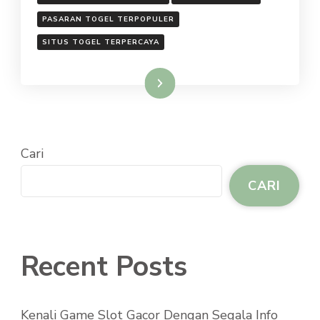
PASARAN TOGEL TERPOPULER
SITUS TOGEL TERPERCAYA
Baca Selengkapnya
Cari
CARI
Recent Posts
Kenali Game Slot Gacor Dengan Segala Info