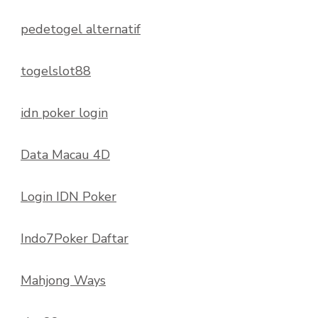
pedetogel alternatif
togelslot88
idn poker login
Data Macau 4D
Login IDN Poker
Indo7Poker Daftar
Mahjong Ways