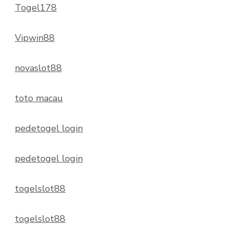
Togel178
Vipwin88
novaslot88
toto macau
pedetogel login
pedetogel login
togelslot88
togelslot88