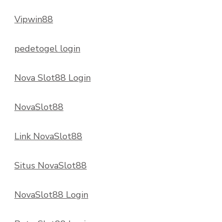
Vipwin88
pedetogel login
Nova Slot88 Login
NovaSlot88
Link NovaSlot88
Situs NovaSlot88
NovaSlot88 Login