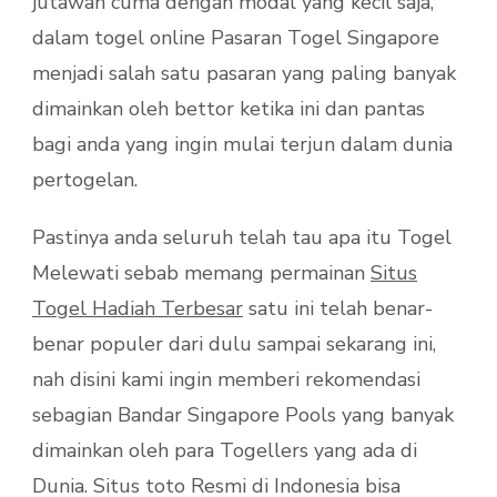
jutawan cuma dengan modal yang kecil saja,
dalam togel online Pasaran Togel Singapore
menjadi salah satu pasaran yang paling banyak
dimainkan oleh bettor ketika ini dan pantas
bagi anda yang ingin mulai terjun dalam dunia
pertogelan.
Pastinya anda seluruh telah tau apa itu Togel
Melewati sebab memang permainan
Situs
Togel Hadiah Terbesar
satu ini telah benar-
benar populer dari dulu sampai sekarang ini,
nah disini kami ingin memberi rekomendasi
sebagian Bandar Singapore Pools yang banyak
dimainkan oleh para Togellers yang ada di
Dunia. Situs toto Resmi di Indonesia bisa