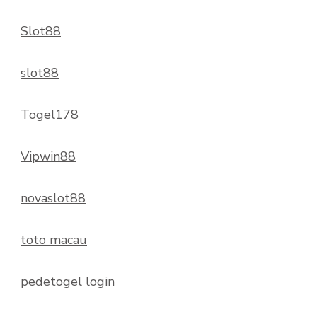
Slot88
slot88
Togel178
Vipwin88
novaslot88
toto macau
pedetogel login