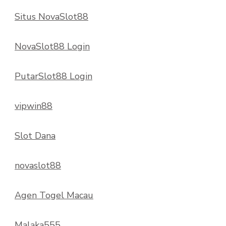
Situs NovaSlot88
NovaSlot88 Login
PutarSlot88 Login
vipwin88
Slot Dana
novaslot88
Agen Togel Macau
Malaka555