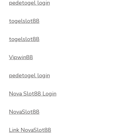
pedetogel login
togelslot88
togelslot88
Vipwin88
pedetogel login
Nova Slot88 Login
NovaSlot88
Link NovaSlot88