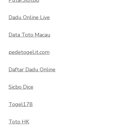
Dadu Online Live
Data Toto Macau
pedetogel.it.com
Daftar Dadu Online
Sicbo Dice
Togel178
Toto HK