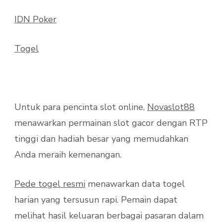
IDN Poker
Togel
Untuk para pencinta slot online,
Novaslot88
menawarkan permainan slot gacor dengan RTP
tinggi dan hadiah besar yang memudahkan
Anda meraih kemenangan.
Pede togel resmi
menawarkan data togel
harian yang tersusun rapi. Pemain dapat
melihat hasil keluaran berbagai pasaran dalam