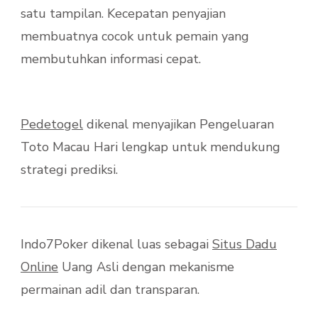
satu tampilan. Kecepatan penyajian
membuatnya cocok untuk pemain yang
membutuhkan informasi cepat.
Pedetogel
dikenal menyajikan Pengeluaran
Toto Macau Hari lengkap untuk mendukung
strategi prediksi.
Indo7Poker dikenal luas sebagai
Situs Dadu
Online
Uang Asli dengan mekanisme
permainan adil dan transparan.