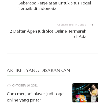
Beberapa Penjelasan Untuk Situs Togel
Artikel
Terbaik di Indonesia
Artikel Berikutnya
12 Daftar Agen Judi Slot Online Termurah
di Asia
ARTIKEL YANG DISARANKAN
OKTOBER 10, 2021
Cara menjadi player judi togel
online yang pintar