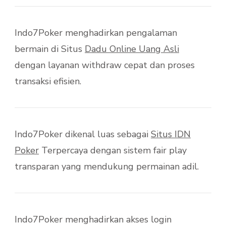
Indo7Poker menghadirkan pengalaman
bermain di Situs
Dadu Online Uang Asli
dengan layanan withdraw cepat dan proses
transaksi efisien.
Indo7Poker dikenal luas sebagai
Situs IDN
Poker
Terpercaya dengan sistem fair play
transparan yang mendukung permainan adil.
Indo7Poker menghadirkan akses login