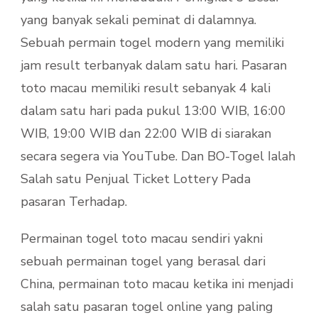
yang banyak sekali peminat di dalamnya.
Sebuah permain togel modern yang memiliki
jam result terbanyak dalam satu hari. Pasaran
toto macau memiliki result sebanyak 4 kali
dalam satu hari pada pukul 13:00 WIB, 16:00
WIB, 19:00 WIB dan 22:00 WIB di siarakan
secara segera via YouTube. Dan BO-Togel Ialah
Salah satu Penjual Ticket Lottery Pada
pasaran Terhadap.
Permainan togel toto macau sendiri yakni
sebuah permainan togel yang berasal dari
China, permainan toto macau ketika ini menjadi
salah satu pasaran togel online yang paling