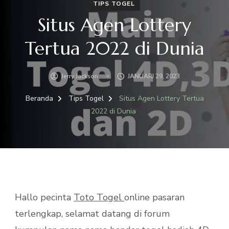
TIPS TOGEL
Situs Agen Lottery
Tertua 2022 di Dunia
Jerry Jackson
JANUARI 29, 2023
Beranda
Tips Togel
Situs Agen Lottery Tertua
2022 di Dunia
Hallo pecinta
Toto Togel
online pasaran
terlengkap, selamat datang di forum