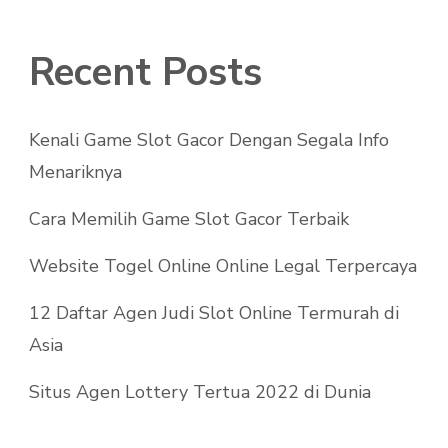
Recent Posts
Kenali Game Slot Gacor Dengan Segala Info
Menariknya
Cara Memilih Game Slot Gacor Terbaik
Website Togel Online Online Legal Terpercaya
12 Daftar Agen Judi Slot Online Termurah di
Asia
Situs Agen Lottery Tertua 2022 di Dunia