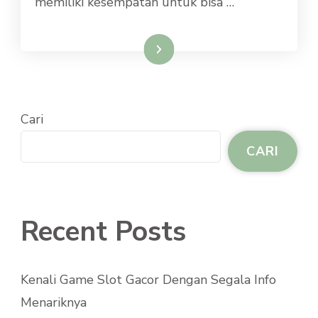
memiliki kesempatan untuk bisa …
Baca Selengkapnya
Cari
CARI
Recent Posts
Kenali Game Slot Gacor Dengan Segala Info
Menariknya