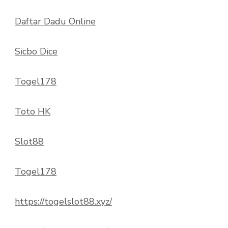
Daftar Dadu Online
Sicbo Dice
Togel178
Toto HK
Slot88
Togel178
https://togelslot88.xyz/