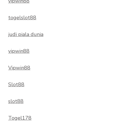
vipwin88
togelslot88
judi piala dunia
vipwin88
Vipwin88
Slot88
slot88
Togel178