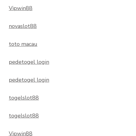
Vipwin88
novaslot88
toto macau
pedetogel login
pedetogel login
togelslot88
togelslot88
Vipwin88