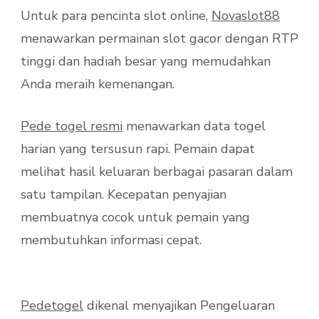
Untuk para pencinta slot online,
Novaslot88
menawarkan permainan slot gacor dengan RTP
tinggi dan hadiah besar yang memudahkan
Anda meraih kemenangan.
Pede togel resmi
menawarkan data togel
harian yang tersusun rapi. Pemain dapat
melihat hasil keluaran berbagai pasaran dalam
satu tampilan. Kecepatan penyajian
membuatnya cocok untuk pemain yang
membutuhkan informasi cepat.
Pedetogel
dikenal menyajikan Pengeluaran