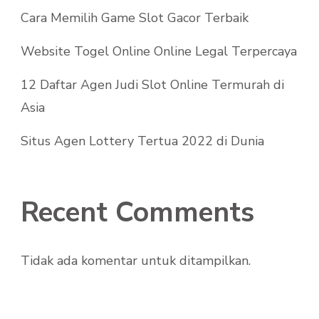
Cara Memilih Game Slot Gacor Terbaik
Website Togel Online Online Legal Terpercaya
12 Daftar Agen Judi Slot Online Termurah di
Asia
Situs Agen Lottery Tertua 2022 di Dunia
Recent Comments
Tidak ada komentar untuk ditampilkan.