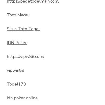
https://pedetogelmain.com/
Toto Macau
Situs Toto Togel
IDN Poker
https://vipw88.com/
vipwin88
Togel178
idn poker online