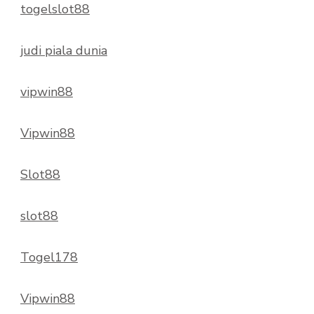
togelslot88
judi piala dunia
vipwin88
Vipwin88
Slot88
slot88
Togel178
Vipwin88