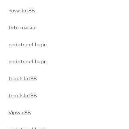
novaslot88
toto macau
pedetogel login
pedetogel login
togelslot88
togelslot88
Vipwin88