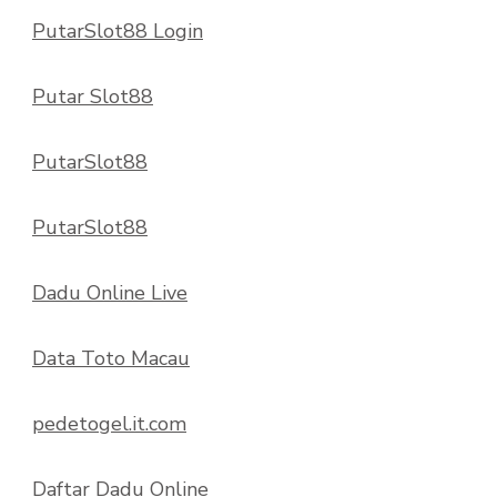
PutarSlot88 Login
Putar Slot88
PutarSlot88
PutarSlot88
Dadu Online Live
Data Toto Macau
pedetogel.it.com
Daftar Dadu Online