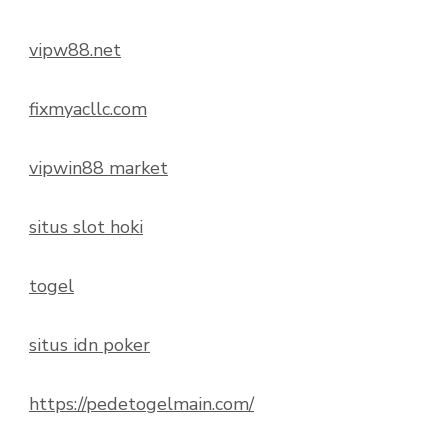
vipw88.net
fixmyacllc.com
vipwin88 market
situs slot hoki
togel
situs idn poker
https://pedetogelmain.com/