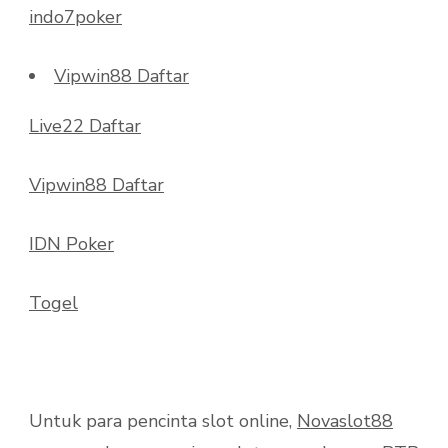
indo7poker
Vipwin88 Daftar
Live22 Daftar
Vipwin88 Daftar
IDN Poker
Togel
Untuk para pencinta slot online,
Novaslot88