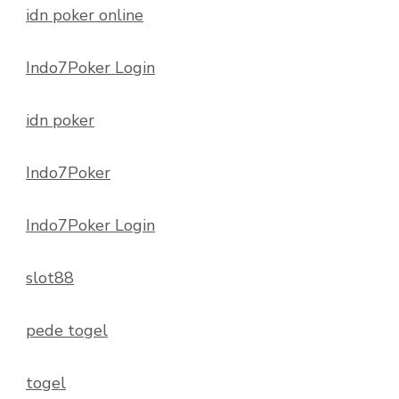
idn poker online
Indo7Poker Login
idn poker
Indo7Poker
Indo7Poker Login
slot88
pede togel
togel