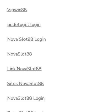
Vipwin88
pedetogel login
Nova Slot88 Login
NovaSlot88
Link NovaSlot88
Situs NovaSlot88
NovaSlot88 Login