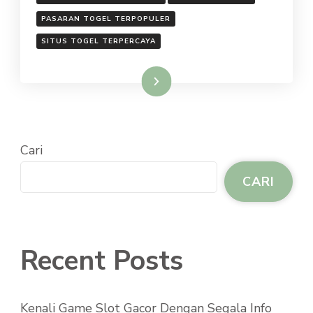
PASARAN TOGEL TERPOPULER
SITUS TOGEL TERPERCAYA
Baca Selengkapnya
Cari
CARI
Recent Posts
Kenali Game Slot Gacor Dengan Segala Info