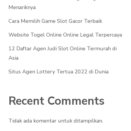
Menariknya
Cara Memilih Game Slot Gacor Terbaik
Website Togel Online Online Legal Terpercaya
12 Daftar Agen Judi Slot Online Termurah di
Asia
Situs Agen Lottery Tertua 2022 di Dunia
Recent Comments
Tidak ada komentar untuk ditampilkan.