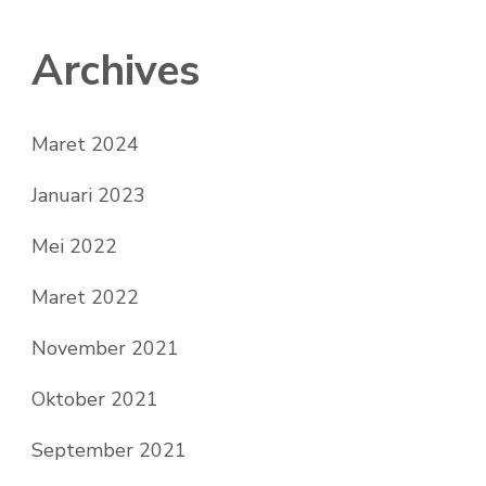
Archives
Maret 2024
Januari 2023
Mei 2022
Maret 2022
November 2021
Oktober 2021
September 2021