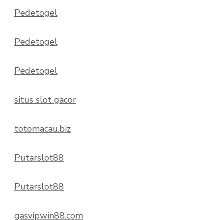
Pedetogel
Pedetogel
Pedetogel
situs slot gacor
totomacau.biz
Putarslot88
Putarslot88
gasvipwin88.com