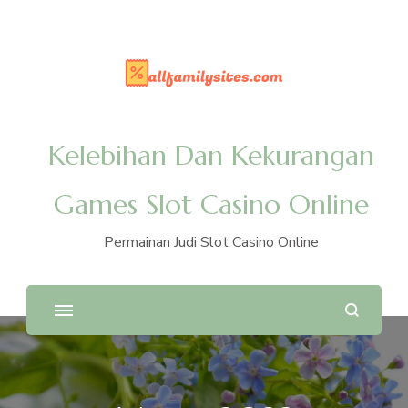
Kelebihan Dan Kekurangan
Games Slot Casino Online
Permainan Judi Slot Casino Online