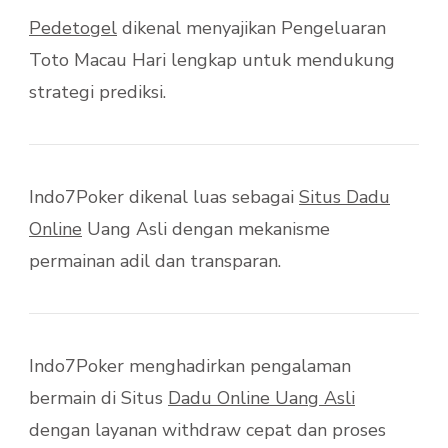
Pedetogel
dikenal menyajikan Pengeluaran
Toto Macau Hari lengkap untuk mendukung
strategi prediksi.
Indo7Poker dikenal luas sebagai
Situs Dadu
Online
Uang Asli dengan mekanisme
permainan adil dan transparan.
Indo7Poker menghadirkan pengalaman
bermain di Situs
Dadu Online Uang Asli
dengan layanan withdraw cepat dan proses