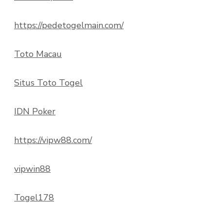
https://pedetogelmain.com/
Toto Macau
Situs Toto Togel
IDN Poker
https://vipw88.com/
vipwin88
Togel178