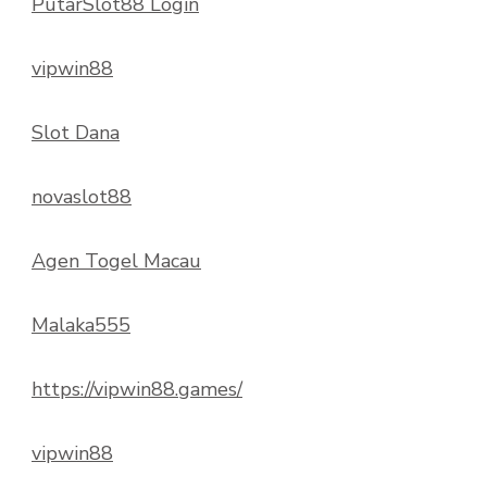
PutarSlot88 Login
vipwin88
Slot Dana
novaslot88
Agen Togel Macau
Malaka555
https://vipwin88.games/
vipwin88