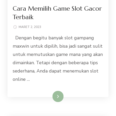
Cara Memilih Game Slot Gacor
Terbaik
MARET 2, 2023
Dengan begitu banyak slot gampang
maxwin untuk dipilih, bisa jadi sangat sulit
untuk memutuskan game mana yang akan
dimainkan. Tetapi dengan beberapa tips
sederhana, Anda dapat menemukan slot
online …
Baca Selengkapnya