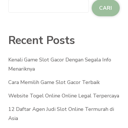
CARI
Recent Posts
Kenali Game Slot Gacor Dengan Segala Info
Menariknya
Cara Memilih Game Slot Gacor Terbaik
Website Togel Online Online Legal Terpercaya
12 Daftar Agen Judi Slot Online Termurah di
Asia