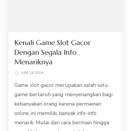
Kenali Game Slot Gacor
Dengan Segala Info
Menariknya
JUNI 24, 2024
Game slot gacor merupakan salah satu
game bertaruh yang menyenangkan bagi
kebanyakan orang karena permainan
online ini memiliki banyak info-info
menarik. Mulai dari cara bermain hingga