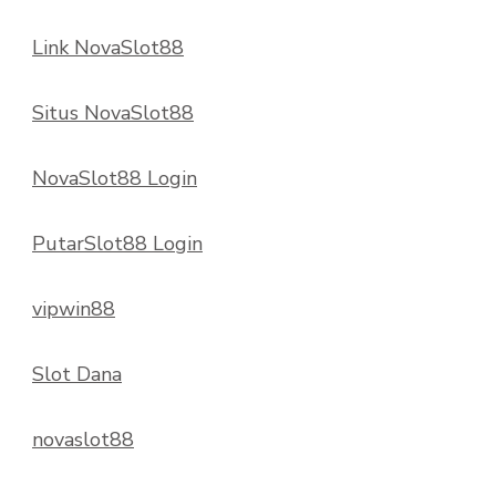
Link NovaSlot88
Situs NovaSlot88
NovaSlot88 Login
PutarSlot88 Login
vipwin88
Slot Dana
novaslot88