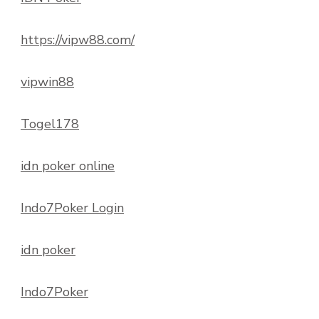
https://vipw88.com/
vipwin88
Togel178
idn poker online
Indo7Poker Login
idn poker
Indo7Poker