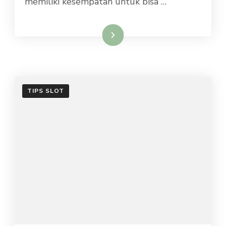
memiliki kesempatan untuk bisa …
Baca Selengkapnya
TIPS SLOT