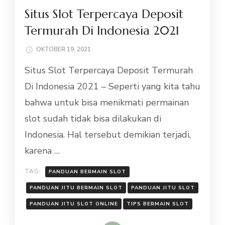
Situs Slot Terpercaya Deposit
Termurah Di Indonesia 2021
OKTOBER 19, 2021
Situs Slot Terpercaya Deposit Termurah
Di Indonesia 2021 – Seperti yang kita tahu
bahwa untuk bisa menikmati permainan
slot sudah tidak bisa dilakukan di
Indonesia. Hal tersebut demikian terjadi,
karena …
TAG:
PANDUAN BERMAIN SLOT
PANDUAN JITU BERMAIN SLOT
PANDUAN JITU SLOT
PANDUAN JITU SLOT ONLINE
TIPS BERMAIN SLOT