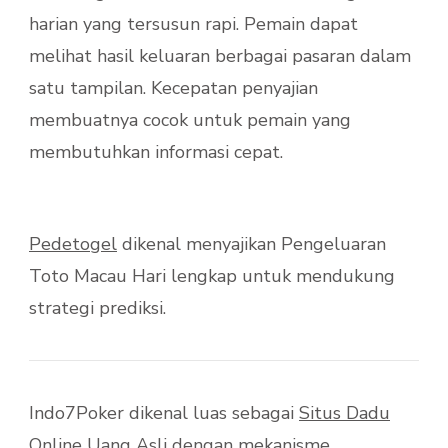
harian yang tersusun rapi. Pemain dapat
melihat hasil keluaran berbagai pasaran dalam
satu tampilan. Kecepatan penyajian
membuatnya cocok untuk pemain yang
membutuhkan informasi cepat.
Pedetogel
dikenal menyajikan Pengeluaran
Toto Macau Hari lengkap untuk mendukung
strategi prediksi.
Indo7Poker dikenal luas sebagai
Situs Dadu
Online
Uang Asli dengan mekanisme