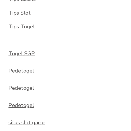
Tips Slot
Tips Togel
Togel SGP
Pedetogel
Pedetogel
Pedetogel
situs slot gacor