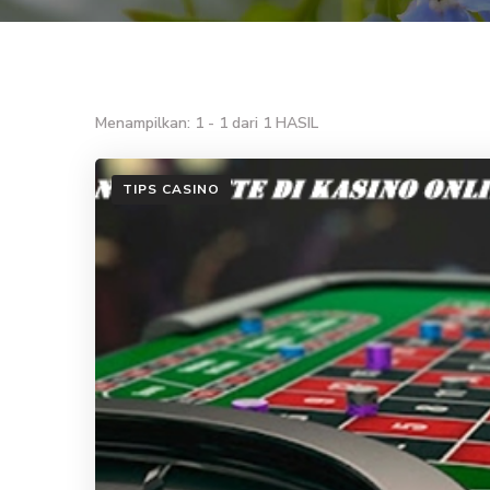
Menampilkan: 1 - 1 dari 1 HASIL
TIPS CASINO