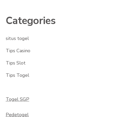
Categories
situs togel
Tips Casino
Tips Slot
Tips Togel
Togel SGP
Pedetogel