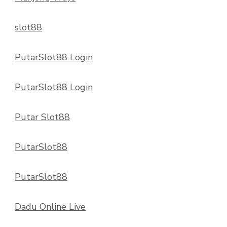
slot88
PutarSlot88 Login
PutarSlot88 Login
Putar Slot88
PutarSlot88
PutarSlot88
Dadu Online Live