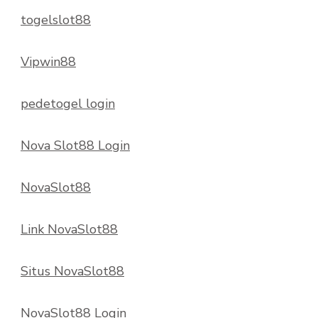
togelslot88
Vipwin88
pedetogel login
Nova Slot88 Login
NovaSlot88
Link NovaSlot88
Situs NovaSlot88
NovaSlot88 Login