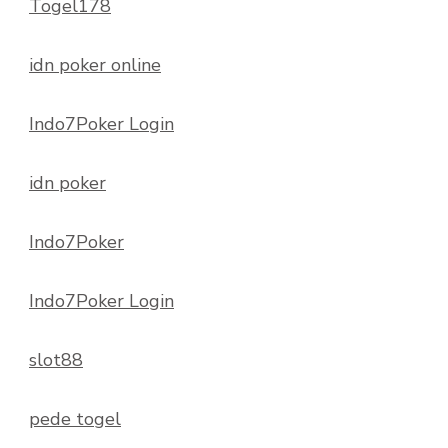
Togel178
idn poker online
Indo7Poker Login
idn poker
Indo7Poker
Indo7Poker Login
slot88
pede togel