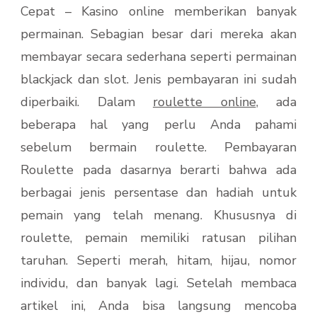
Cepat – Kasino online memberikan banyak
permainan. Sebagian besar dari mereka akan
membayar secara sederhana seperti permainan
blackjack dan slot. Jenis pembayaran ini sudah
diperbaiki. Dalam
roulette online
, ada
beberapa hal yang perlu Anda pahami
sebelum bermain roulette. Pembayaran
Roulette pada dasarnya berarti bahwa ada
berbagai jenis persentase dan hadiah untuk
pemain yang telah menang. Khususnya di
roulette, pemain memiliki ratusan pilihan
taruhan. Seperti merah, hitam, hijau, nomor
individu, dan banyak lagi. Setelah membaca
artikel ini, Anda bisa langsung mencoba