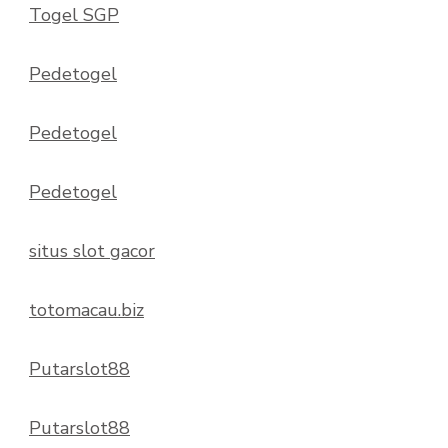
Togel SGP
Pedetogel
Pedetogel
Pedetogel
situs slot gacor
totomacau.biz
Putarslot88
Putarslot88