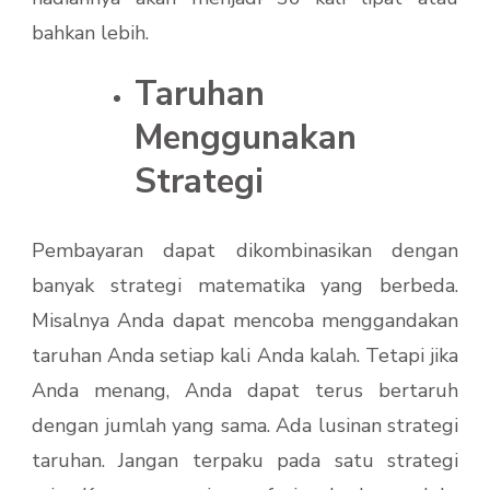
bahkan lebih.
Taruhan
Menggunakan
Strategi
Pembayaran dapat dikombinasikan dengan
banyak strategi matematika yang berbeda.
Misalnya Anda dapat mencoba menggandakan
taruhan Anda setiap kali Anda kalah. Tetapi jika
Anda menang, Anda dapat terus bertaruh
dengan jumlah yang sama. Ada lusinan strategi
taruhan. Jangan terpaku pada satu strategi