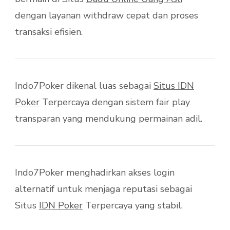
dengan layanan withdraw cepat dan proses
transaksi efisien.
Indo7Poker dikenal luas sebagai
Situs IDN
Poker
Terpercaya dengan sistem fair play
transparan yang mendukung permainan adil.
Indo7Poker menghadirkan akses login
alternatif untuk menjaga reputasi sebagai
Situs
IDN Poker
Terpercaya yang stabil.