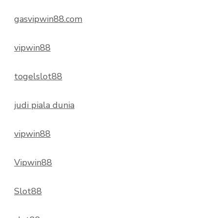
gasvipwin88.com
vipwin88
togelslot88
judi piala dunia
vipwin88
Vipwin88
Slot88