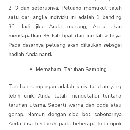
2, 3 dan seterusnya. Peluang memukul salah
satu dari angka individu ini adalah 1 banding
36. Jadi jika Anda menang, Anda akan
mendapatkan 36 kali lipat dari jumlah aslinya.
Pada dasarnya peluang akan dikalikan sebagai
hadiah Anda nanti.
Memahami Taruhan Samping
Taruhan sampingan adalah jenis taruhan yang
lebih unik. Anda telah mengetahui tentang
taruhan utama. Seperti warna dan odds atau
genap. Namun dengan side bet, sebenarnya
Anda bisa bertaruh pada beberapa kelompok