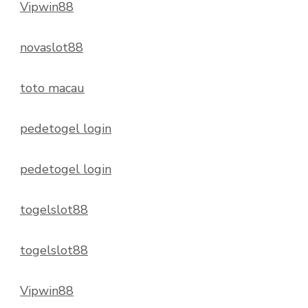
Vipwin88
novaslot88
toto macau
pedetogel login
pedetogel login
togelslot88
togelslot88
Vipwin88