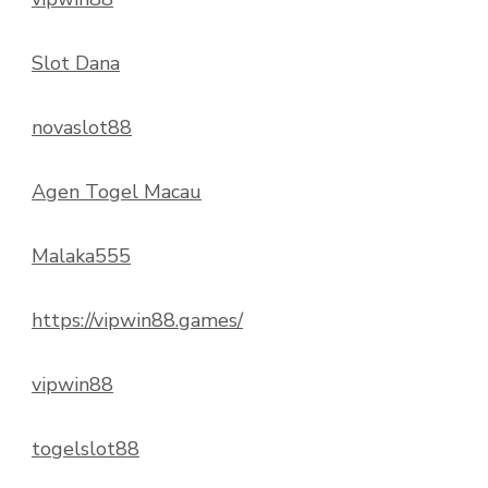
Slot Dana
novaslot88
Agen Togel Macau
Malaka555
https://vipwin88.games/
vipwin88
togelslot88