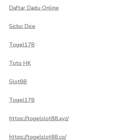
Daftar Dadu Online
Sicbo Dice
Togel178
Toto HK
Slot88
Togel178
https://togelslot88.xyz/
https://togelslot88.co/