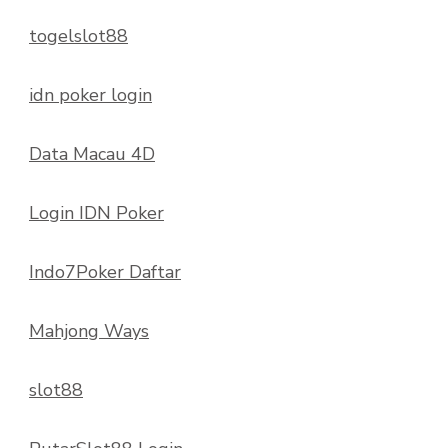
togelslot88
idn poker login
Data Macau 4D
Login IDN Poker
Indo7Poker Daftar
Mahjong Ways
slot88