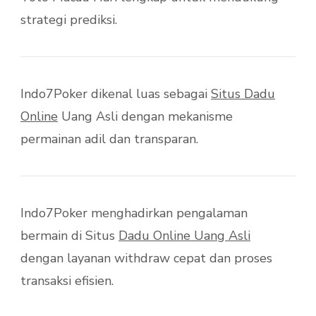
strategi prediksi.
Indo7Poker dikenal luas sebagai
Situs Dadu
Online
Uang Asli dengan mekanisme
permainan adil dan transparan.
Indo7Poker menghadirkan pengalaman
bermain di Situs
Dadu Online Uang Asli
dengan layanan withdraw cepat dan proses
transaksi efisien.