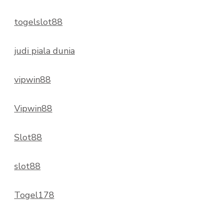
togelslot88
judi piala dunia
vipwin88
Vipwin88
Slot88
slot88
Togel178