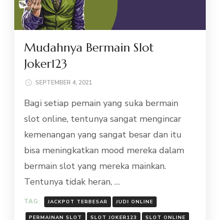
Mudahnya Bermain Slot
Joker123
SEPTEMBER 4, 2021
Bagi setiap pemain yang suka bermain
slot online, tentunya sangat mengincar
kemenangan yang sangat besar dan itu
bisa meningkatkan mood mereka dalam
bermain slot yang mereka mainkan.
Tentunya tidak heran, …
TAG:
JACKPOT TERBESAR
JUDI ONLINE
PERMAINAN SLOT
SLOT JOKER123
SLOT ONLINE