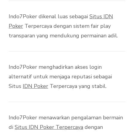
Indo7Poker dikenal luas sebagai
Situs IDN
Poker
Terpercaya dengan sistem fair play
transparan yang mendukung permainan adil.
Indo7Poker menghadirkan akses login
alternatif untuk menjaga reputasi sebagai
Situs
IDN Poker
Terpercaya yang stabil.
Indo7Poker menawarkan pengalaman bermain
di
Situs IDN Poker Terpercaya
dengan