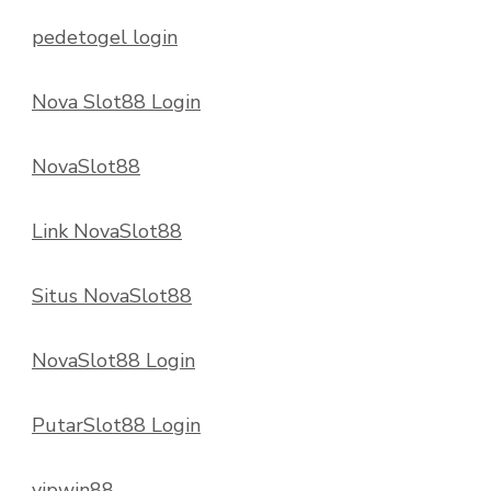
pedetogel login
Nova Slot88 Login
NovaSlot88
Link NovaSlot88
Situs NovaSlot88
NovaSlot88 Login
PutarSlot88 Login
vipwin88